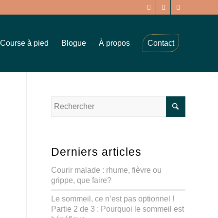
Course à pied
Blogue
À propos
Contact
Derniers articles
Courir malade : rhume, fièvre ou
grippe, que faire?
Le sommeil, ce n’est pas optionnel !
Partie 2 de 3 : Pourquoi le sommeil est